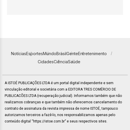
Notícias
Esportes
Mundo
Brasil
Gente
Entretenimento
Cidades
Ciência
Saúde
A ISTOÉ PUBLICAÇÕES LTDA é um portal digital independente e sem
vinculação editorial e societária com a EDITORA TRES COMÉRCIO DE
PUBLICACÕES LTDA (recuperação judicial). Informamos também que não
realizamos cobranças e que também não oferecemos cancelamento do
contrato de assinatura da revista impressa de nome ISTOÉ, tampouco
autorizamos terceiros a fazê-lo, nos responsabilizamos apenas pelo
conteúdo digital “https://istoe.com.br” e seus respectivos sites.