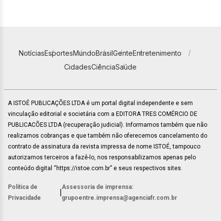
Notícias
Esportes
Mundo
Brasil
Gente
Entretenimento
Cidades
Ciência
Saúde
A ISTOÉ PUBLICAÇÕES LTDA é um portal digital independente e sem
vinculação editorial e societária com a EDITORA TRES COMÉRCIO DE
PUBLICACÕES LTDA (recuperação judicial). Informamos também que não
realizamos cobranças e que também não oferecemos cancelamento do
contrato de assinatura da revista impressa de nome ISTOÉ, tampouco
autorizamos terceiros a fazê-lo, nos responsabilizamos apenas pelo
conteúdo digital “https://istoe.com.br” e seus respectivos sites.
Política de
Assessoria de imprensa:
|
Privacidade
grupoentre.imprensa@agenciafr.com.br