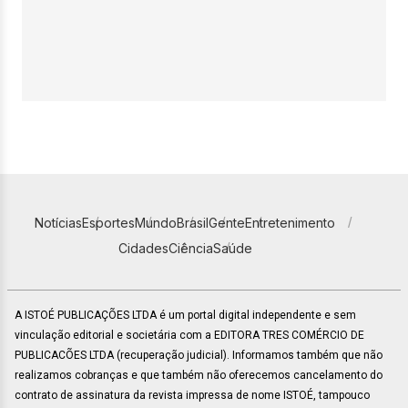
Notícias
Esportes
Mundo
Brasil
Gente
Entretenimento
Cidades
Ciência
Saúde
A ISTOÉ PUBLICAÇÕES LTDA é um portal digital independente e sem
vinculação editorial e societária com a EDITORA TRES COMÉRCIO DE
PUBLICACÕES LTDA (recuperação judicial). Informamos também que não
realizamos cobranças e que também não oferecemos cancelamento do
contrato de assinatura da revista impressa de nome ISTOÉ, tampouco