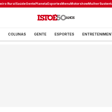
eiro Rural
Saúde
Gente
Planeta
Esportes
Menu
Motorshow
Mulher
Sustent
COLUNAS
GENTE
ESPORTES
ENTRETENIMEN