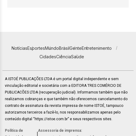
Notícias
Esportes
Mundo
Brasil
Gente
Entretenimento
Cidades
Ciência
Saúde
A ISTOÉ PUBLICAÇÕES LTDA é um portal digital independente e sem
vinculação editorial e societária com a EDITORA TRES COMÉRCIO DE
PUBLICACÕES LTDA (recuperação judicial). Informamos também que não
realizamos cobranças e que também não oferecemos cancelamento do
contrato de assinatura da revista impressa de nome ISTOÉ, tampouco
autorizamos terceiros a fazê-lo, nos responsabilizamos apenas pelo
conteúdo digital “https://istoe.com.br” e seus respectivos sites.
Política de
Assessoria de imprensa:
|