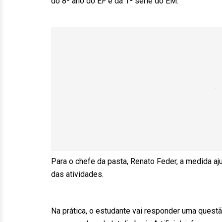
do 8º ano do EF e da 1ª série do EM.
Para o chefe da pasta, Renato Feder, a medida 
das atividades.
Na prática, o estudante vai responder uma quest