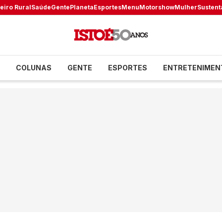
eiro Rural
Saúde
Gente
Planeta
Esportes
Menu
Motorshow
Mulher
Sustent
COLUNAS
GENTE
ESPORTES
ENTRETENIMEN