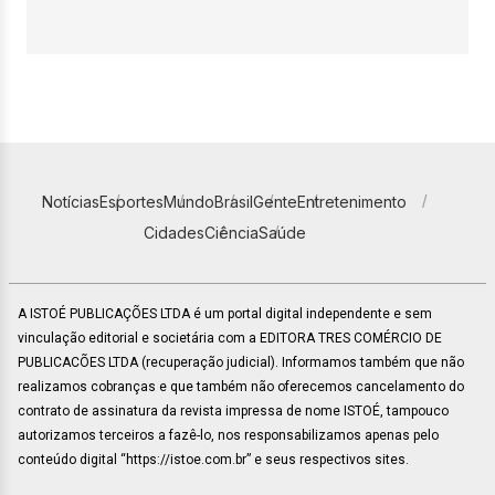
Notícias
Esportes
Mundo
Brasil
Gente
Entretenimento
Cidades
Ciência
Saúde
A ISTOÉ PUBLICAÇÕES LTDA é um portal digital independente e sem
vinculação editorial e societária com a EDITORA TRES COMÉRCIO DE
PUBLICACÕES LTDA (recuperação judicial). Informamos também que não
realizamos cobranças e que também não oferecemos cancelamento do
contrato de assinatura da revista impressa de nome ISTOÉ, tampouco
autorizamos terceiros a fazê-lo, nos responsabilizamos apenas pelo
conteúdo digital “https://istoe.com.br” e seus respectivos sites.