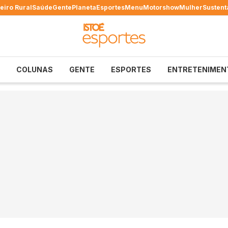
eiro Rural
Saúde
Gente
Planeta
Esportes
Menu
Motorshow
Mulher
Sustent
COLUNAS
GENTE
ESPORTES
ENTRETENIMEN