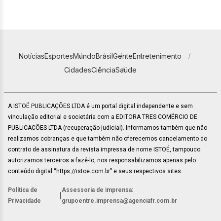
Notícias
Esportes
Mundo
Brasil
Gente
Entretenimento
Cidades
Ciência
Saúde
A ISTOÉ PUBLICAÇÕES LTDA é um portal digital independente e sem
vinculação editorial e societária com a EDITORA TRES COMÉRCIO DE
PUBLICACÕES LTDA (recuperação judicial). Informamos também que não
realizamos cobranças e que também não oferecemos cancelamento do
contrato de assinatura da revista impressa de nome ISTOÉ, tampouco
autorizamos terceiros a fazê-lo, nos responsabilizamos apenas pelo
conteúdo digital “https://istoe.com.br” e seus respectivos sites.
Política de
Assessoria de imprensa:
|
Privacidade
grupoentre.imprensa@agenciafr.com.br