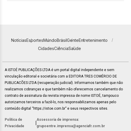
Notícias
Esportes
Mundo
Brasil
Gente
Entretenimento
Cidades
Ciência
Saúde
A ISTOÉ PUBLICAÇÕES LTDA é um portal digital independente e sem
vinculação editorial e societária com a EDITORA TRES COMÉRCIO DE
PUBLICACÕES LTDA (recuperação judicial). Informamos também que não
realizamos cobranças e que também não oferecemos cancelamento do
contrato de assinatura da revista impressa de nome ISTOÉ, tampouco
autorizamos terceiros a fazê-lo, nos responsabilizamos apenas pelo
conteúdo digital “https://istoe.com.br” e seus respectivos sites.
Política de
Assessoria de imprensa:
|
Privacidade
grupoentre.imprensa@agenciafr.com.br