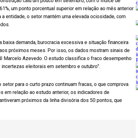
construção caiu um pouco em setembro, com o Índice de
61%, um ponto porcentual superior em relação ao mês anterior
a a entidade, o setor mantém uma elevada ociosidade, com
ados.
a baixa demanda, burocracia excessiva e situação financeira
o aos próximos meses. Por isso, os dados mostram sinais de
CNI Marcelo Azevedo. O estudo classifica o fraco desempenho
incertezas eleitorais em setembro e outubro”.
setor para o curto prazo continuam fracas, o que comprova
 em relação ao estudo anterior, os indicadores de
tiveram próximos da linha divisória dos 50 pontos, que