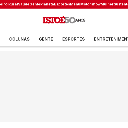
eiro Rural
Saúde
Gente
Planeta
Esportes
Menu
Motorshow
Mulher
Sustent
COLUNAS
GENTE
ESPORTES
ENTRETENIMEN