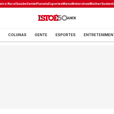
eiro Rural
Saúde
Gente
Planeta
Esportes
Menu
Motorshow
Mulher
Sustent
COLUNAS
GENTE
ESPORTES
ENTRETENIMEN