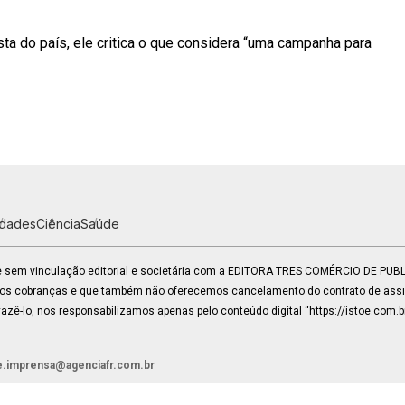
a do país, ele critica o que considera “uma campanha para
idades
Ciência
Saúde
 e sem vinculação editorial e societária com a EDITORA TRES COMÉRCIO DE PU
mos cobranças e que também não oferecemos cancelamento do contrato de assin
zê-lo, nos responsabilizamos apenas pelo conteúdo digital “https://istoe.com.b
e.imprensa@agenciafr.com.br