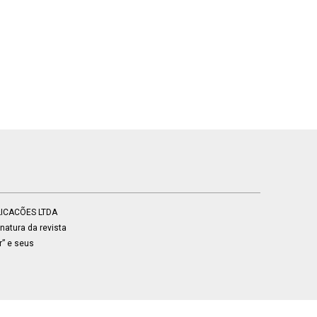
BLICACÕES LTDA
atura da revista
r” e seus