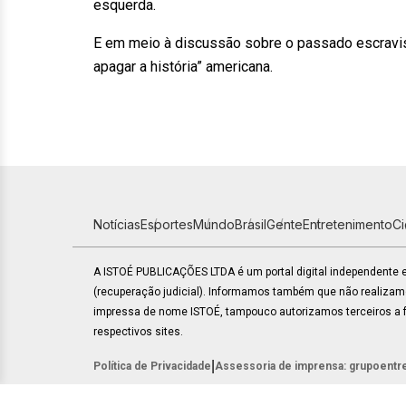
esquerda.
E em meio à discussão sobre o passado escravist
apagar a história” americana.
Notícias
Esportes
Mundo
Brasil
Gente
Entretenimento
C
A ISTOÉ PUBLICAÇÕES LTDA é um portal digital independente
(recuperação judicial). Informamos também que não realiza
impressa de nome ISTOÉ, tampouco autorizamos terceiros a fa
respectivos sites.
|
Política de Privacidade
Assessoria de imprensa: grupoentr