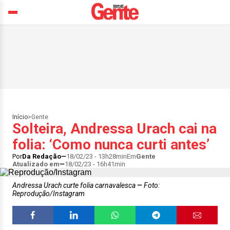
Início
>
Gente
Solteira, Andressa Urach cai na
folia: ‘Como nunca curti antes’
Por
Da Redação
18/02/23 - 13h28min
Em
Gente
Atualizado em
18/02/23 - 16h41min
Andressa Urach curte folia carnavalesca
Foto:
Reprodução/Instagram