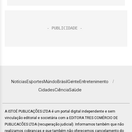
Notícias
Esportes
Mundo
Brasil
Gente
Entretenimento
Cidades
Ciência
Saúde
A ISTOÉ PUBLICAÇÕES LTDA é um portal digital independente e sem
vinculação editorial e societária com a EDITORA TRES COMÉRCIO DE
PUBLICACÕES LTDA (recuperação judicial). Informamos também que não
realizamos cobranças e que também não oferecemos cancelamento do