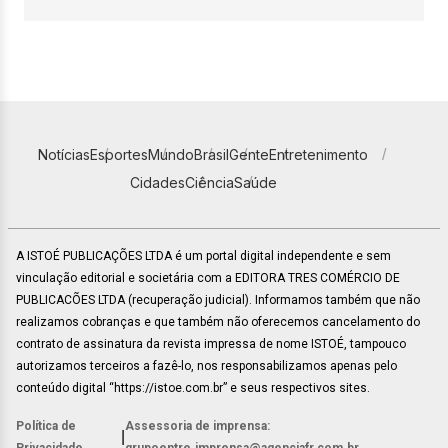
Notícias
Esportes
Mundo
Brasil
Gente
Entretenimento
Cidades
Ciência
Saúde
A ISTOÉ PUBLICAÇÕES LTDA é um portal digital independente e sem
vinculação editorial e societária com a EDITORA TRES COMÉRCIO DE
PUBLICACÕES LTDA (recuperação judicial). Informamos também que não
realizamos cobranças e que também não oferecemos cancelamento do
contrato de assinatura da revista impressa de nome ISTOÉ, tampouco
autorizamos terceiros a fazê-lo, nos responsabilizamos apenas pelo
conteúdo digital “https://istoe.com.br” e seus respectivos sites.
Política de
Assessoria de imprensa:
|