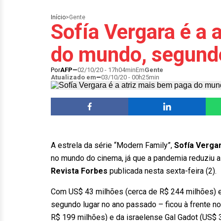
Início
>
Gente
Sofía Vergara é a 
do mundo, segund
Por
AFP
02/10/20 - 17h04min
Em
Gente
Atualizado em
03/10/20 - 00h25min
A estrela da série “Modern Family”,
Sofía Verga
no mundo do cinema, já que a pandemia reduziu a 
Revista Forbes
publicada nesta sexta-feira (2).
Com US$ 43 milhões (cerca de R$ 244 milhões) e
segundo lugar no ano passado – ficou à frente n
R$ 199 milhões) e da israelense Gal Gadot (US$ 