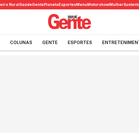
eiro Rural
Saúde
Gente
Planeta
Esportes
Menu
Motorshow
Mulher
Sustent
COLUNAS
GENTE
ESPORTES
ENTRETENIMEN