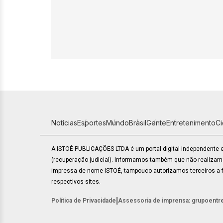
Notícias
Esportes
Mundo
Brasil
Gente
Entretenimento
C
A ISTOÉ PUBLICAÇÕES LTDA é um portal digital independente
(recuperação judicial). Informamos também que não realiza
impressa de nome ISTOÉ, tampouco autorizamos terceiros a fa
respectivos sites.
|
Política de Privacidade
Assessoria de imprensa: grupoentr