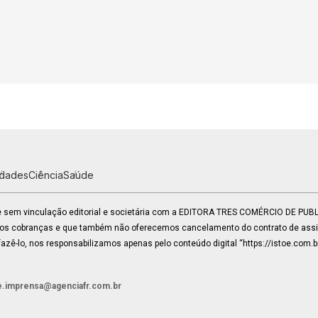
idades
Ciência
Saúde
 e sem vinculação editorial e societária com a EDITORA TRES COMÉRCIO DE PU
mos cobranças e que também não oferecemos cancelamento do contrato de assin
zê-lo, nos responsabilizamos apenas pelo conteúdo digital “https://istoe.com.b
e.imprensa@agenciafr.com.br