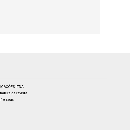
BLICACÕES LTDA
atura da revista
r” e seus