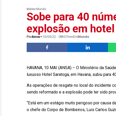
Início
>
Mundo
Sobe para 40 núm
explosão em hote
Por
Ansa
10/05/22 - 08h07min
Em
Mundo
HAVANA, 10 MAI (ANSA) – O Ministério da Saúde
luxuoso Hotel Saratoga, em Havana, subiu para 
As operações de resgate no local do incidente co
sendo reformado e a explosão pode ter sido pr
“Está em um estágio muito perigoso por causa da
o chefe do Corpo de Bombeiros, Luis Carlos Guzm