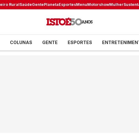
eiro Rural
Saúde
Gente
Planeta
Esportes
Menu
Motorshow
Mulher
Sustent
COLUNAS
GENTE
ESPORTES
ENTRETENIMEN