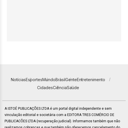
Notícias
Esportes
Mundo
Brasil
Gente
Entretenimento
Cidades
Ciência
Saúde
A ISTOÉ PUBLICAÇÕES LTDA é um portal digital independente e sem
vinculação editorial e societária com a EDITORA TRES COMÉRCIO DE
PUBLICACÕES LTDA (recuperação judicial). Informamos também que não
realizamos cobranças e que também não oferecemos cancelamento do