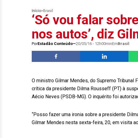
Início
>
Brasil
‘Só vou falar sobr
nos autos’, diz G
Por
Estadão Conteúdo
20/05/16 - 12h00min
Em
Brasil
O ministro Gilmar Mendes, do Supremo Tribunal Fed
crítica da presidente Dilma Rousseff (PT) à susp
Aécio Neves (PSDB-MG). O inquérito foi autoriz
“Posso fazer uma ironia sobre a presidente Dilma
Gilmar Mendes nesta sexta-feira, 20, em visita ao