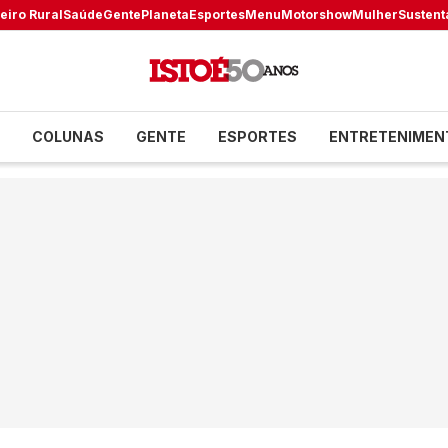
eiro Rural
Saúde
Gente
Planeta
Esportes
Menu
Motorshow
Mulher
Sustent
COLUNAS
GENTE
ESPORTES
ENTRETENIMEN