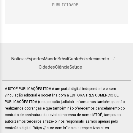
Notícias
Esportes
Mundo
Brasil
Gente
Entretenimento
Cidades
Ciência
Saúde
A ISTOÉ PUBLICAÇÕES LTDA é um portal digital independente e sem
vinculação editorial e societária com a EDITORA TRES COMÉRCIO DE
PUBLICACÕES LTDA (recuperação judicial). Informamos também que não
realizamos cobranças e que também não oferecemos cancelamento do
contrato de assinatura da revista impressa de nome ISTOÉ, tampouco
autorizamos terceiros a fazê-lo, nos responsabilizamos apenas pelo
conteúdo digital “https://istoe.com.br” e seus respectivos sites.