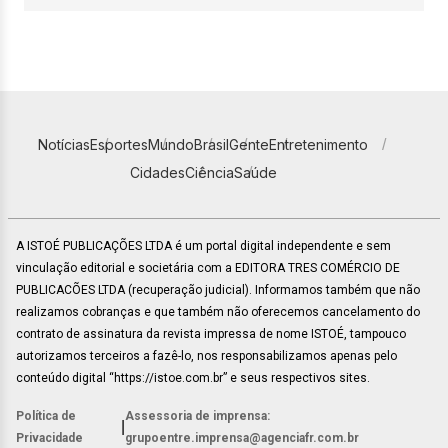
Notícias
Esportes
Mundo
Brasil
Gente
Entretenimento
Cidades
Ciência
Saúde
A ISTOÉ PUBLICAÇÕES LTDA é um portal digital independente e sem
vinculação editorial e societária com a EDITORA TRES COMÉRCIO DE
PUBLICACÕES LTDA (recuperação judicial). Informamos também que não
realizamos cobranças e que também não oferecemos cancelamento do
contrato de assinatura da revista impressa de nome ISTOÉ, tampouco
autorizamos terceiros a fazê-lo, nos responsabilizamos apenas pelo
conteúdo digital “https://istoe.com.br” e seus respectivos sites.
Política de
Assessoria de imprensa:
|
Privacidade
grupoentre.imprensa@agenciafr.com.br