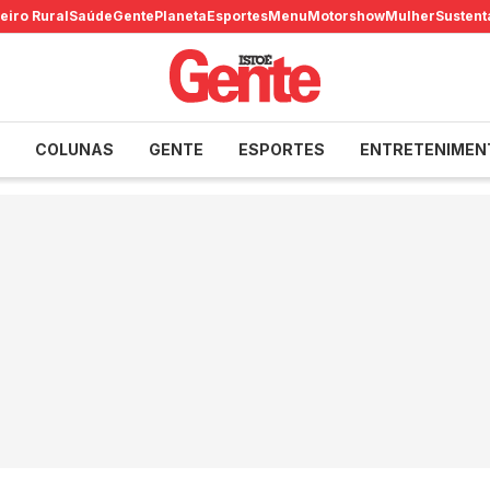
eiro Rural
Saúde
Gente
Planeta
Esportes
Menu
Motorshow
Mulher
Sustent
COLUNAS
GENTE
ESPORTES
ENTRETENIMEN