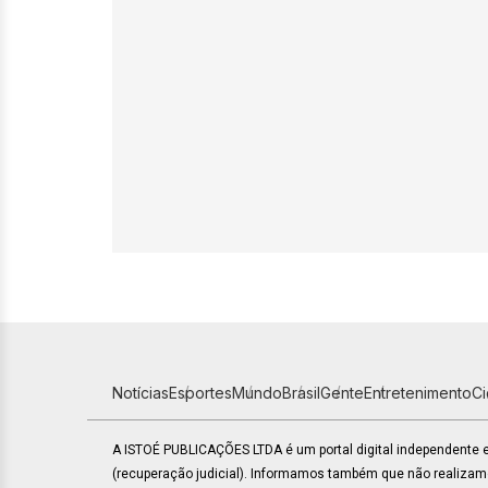
Notícias
Esportes
Mundo
Brasil
Gente
Entretenimento
C
A ISTOÉ PUBLICAÇÕES LTDA é um portal digital independente
(recuperação judicial). Informamos também que não realiza