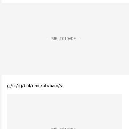
gj/nr/ig/bnl/dam/pb/aam/yr