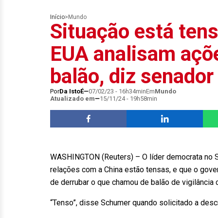
Início
>
Mundo
Situação está ten
EUA analisam açõe
balão, diz senador
Por
Da IstoÉ
07/02/23 - 16h34min
Em
Mundo
Atualizado em
15/11/24 - 19h58min
WASHINGTON (Reuters) – O líder democrata no S
relações com a China estão tensas, e que o gove
de derrubar o que chamou de balão de vigilância 
“Tenso”, disse Schumer quando solicitado a descr