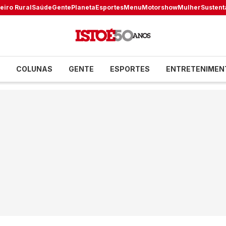
eiro Rural
Saúde
Gente
Planeta
Esportes
Menu
Motorshow
Mulher
Sustent
COLUNAS
GENTE
ESPORTES
ENTRETENIMEN