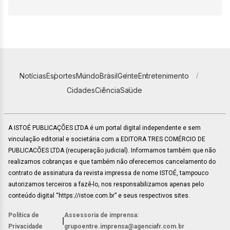
Notícias
Esportes
Mundo
Brasil
Gente
Entretenimento
Cidades
Ciência
Saúde
A ISTOÉ PUBLICAÇÕES LTDA é um portal digital independente e sem
vinculação editorial e societária com a EDITORA TRES COMÉRCIO DE
PUBLICACÕES LTDA (recuperação judicial). Informamos também que não
realizamos cobranças e que também não oferecemos cancelamento do
contrato de assinatura da revista impressa de nome ISTOÉ, tampouco
autorizamos terceiros a fazê-lo, nos responsabilizamos apenas pelo
conteúdo digital “https://istoe.com.br” e seus respectivos sites.
Política de
Assessoria de imprensa:
|
Privacidade
grupoentre.imprensa@agenciafr.com.br