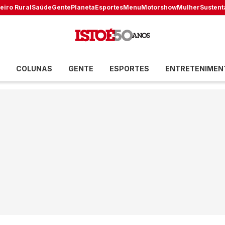
eiro Rural
Saúde
Gente
Planeta
Esportes
Menu
Motorshow
Mulher
Sustent
COLUNAS
GENTE
ESPORTES
ENTRETENIMEN