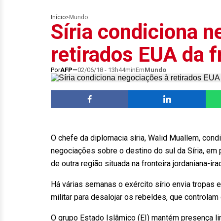
Início
>
Mundo
Síria condiciona n
retirados EUA da f
Por
AFP
02/06/18 - 13h44min
Em
Mundo
O chefe da diplomacia síria, Walid Muallem, con
negociações sobre o destino do sul da Síria, em 
de outra região situada na fronteira jordaniana-ira
Há várias semanas o exército sírio envia tropas 
militar para desalojar os rebeldes, que controla
O grupo Estado Islâmico (EI) mantém presença li