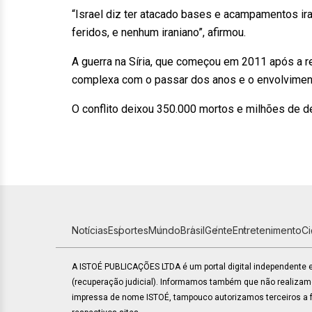
“Israel diz ter atacado bases e acampamentos ir
feridos, e nenhum iraniano”, afirmou.
A guerra na Síria, que começou em 2011 após a 
complexa com o passar dos anos e o envolvimen
O conflito deixou 350.000 mortos e milhões de d
Notícias
Esportes
Mundo
Brasil
Gente
Entretenimento
C
A ISTOÉ PUBLICAÇÕES LTDA é um portal digital independente
(recuperação judicial). Informamos também que não realiza
impressa de nome ISTOÉ, tampouco autorizamos terceiros a fa