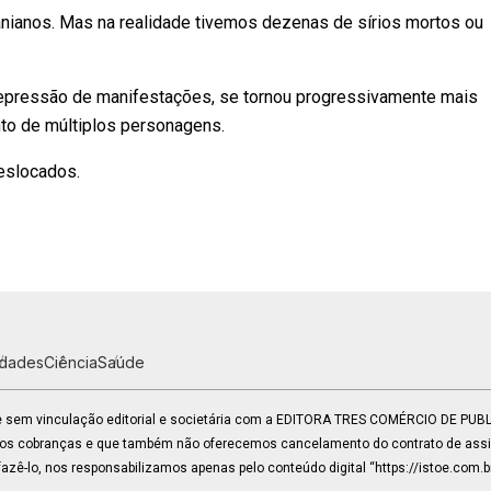
anianos. Mas na realidade tivemos dezenas de sírios mortos ou
repressão de manifestações, se tornou progressivamente mais
to de múltiplos personagens.
eslocados.
idades
Ciência
Saúde
 e sem vinculação editorial e societária com a EDITORA TRES COMÉRCIO DE PU
mos cobranças e que também não oferecemos cancelamento do contrato de assin
zê-lo, nos responsabilizamos apenas pelo conteúdo digital “https://istoe.com.b