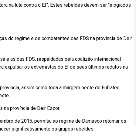
itora na luta contra o EI”. Estes rebeldes devem ser “elogiados
rças do regime e os combatentes das FDS na província de Deir
a e as das FDS, respaldadas pela coalizão internacional
ra expulsar os extremistas do EI de seus últimos redutos na
a província, assim como toda a margem oeste do Eufrates,
este.
s na província de Deir Ezzor.
e setembro de 2015, permitiu ao regime de Damasco retomar os
quecer significativamente os grupos rebeldes.