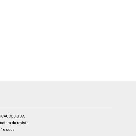
BLICACÕES LTDA
atura da revista
r” e seus