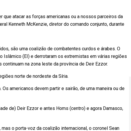
er que atacar as forças americanas ou a nossos parceiros da
geral Kenneth McKenzie, diretor do comando conjunto, durante
idos, são uma coalizão de combatentes curdos e árabes. O
do Islâmico (EI) e derrotaram os extremistas em várias regiões
es continuam na zona leste da província de Deir Ezzor.
egiões norte de nordeste da Síria.
la. Os americanos devem partir e sairão, de uma maneira ou de
idade de) Deir Ezzor e antes Homs (centro) e agora Damasco,
as o porta-voz da coalizão internacional, o coronel Sean