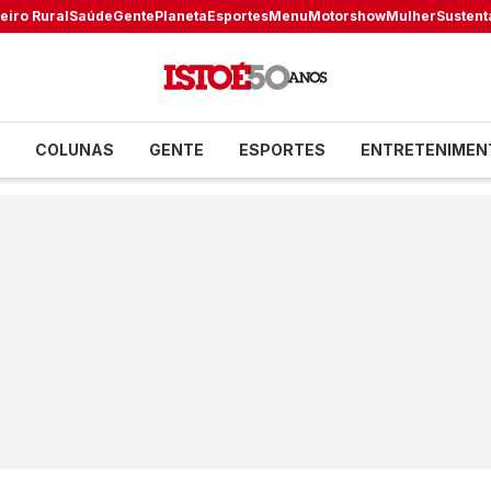
eiro Rural
Saúde
Gente
Planeta
Esportes
Menu
Motorshow
Mulher
Sustent
COLUNAS
GENTE
ESPORTES
ENTRETENIMEN