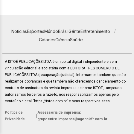
Notícias
Esportes
Mundo
Brasil
Gente
Entretenimento
Cidades
Ciência
Saúde
A ISTOÉ PUBLICAÇÕES LTDA é um portal digital independente e sem
vinculação editorial e societária com a EDITORA TRES COMÉRCIO DE
PUBLICACÕES LTDA (recuperação judicial). Informamos também que não
realizamos cobranças e que também não oferecemos cancelamento do
contrato de assinatura da revista impressa de nome ISTOÉ, tampouco
autorizamos terceiros a fazê-lo, nos responsabilizamos apenas pelo
conteúdo digital “https://istoe.com.br” e seus respectivos sites.
Política de
Assessoria de imprensa:
|
Privacidade
grupoentre.imprensa@agenciafr.com.br