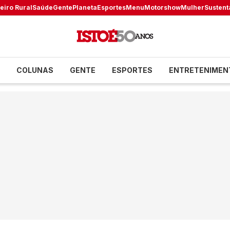
eiro Rural
Saúde
Gente
Planeta
Esportes
Menu
Motorshow
Mulher
Sustent
COLUNAS
GENTE
ESPORTES
ENTRETENIMEN