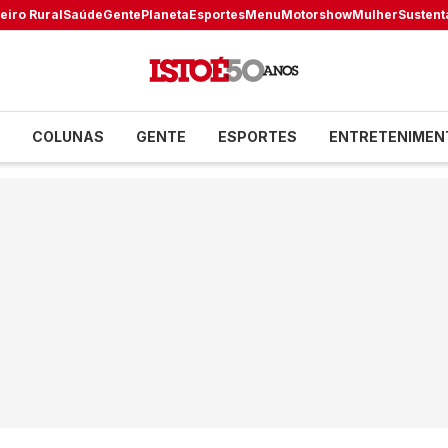
eiro Rural
Saúde
Gente
Planeta
Esportes
Menu
Motorshow
Mulher
Sustent
COLUNAS
GENTE
ESPORTES
ENTRETENIMEN