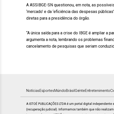
A ASSIBGE-SN questionou, em nota, as possíveis
‘mercado’ e da ‘eficiência das despesas públicas'
diretas para a presidência do órgão.
“A única saída para a crise do IBGE é ampliar a p
argumenta a nota, lembrando os problemas financ
cancelamento de pesquisas que seriam conduzida
Notícias
Esportes
Mundo
Brasil
Gente
Entretenimento
C
A ISTOÉ PUBLICAÇÕES LTDA é um portal digital independente
(recuperação judicial). Informamos também que não realiza