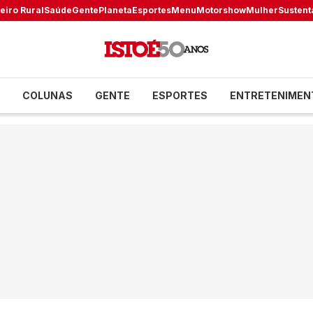
eiro Rural
Saúde
Gente
Planeta
Esportes
Menu
Motorshow
Mulher
Sustent
COLUNAS
GENTE
ESPORTES
ENTRETENIMEN