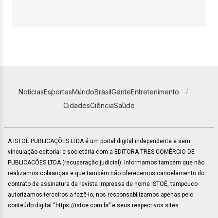
Notícias
Esportes
Mundo
Brasil
Gente
Entretenimento
Cidades
Ciência
Saúde
A ISTOÉ PUBLICAÇÕES LTDA é um portal digital independente e sem
vinculação editorial e societária com a EDITORA TRES COMÉRCIO DE
PUBLICACÕES LTDA (recuperação judicial). Informamos também que não
realizamos cobranças e que também não oferecemos cancelamento do
contrato de assinatura da revista impressa de nome ISTOÉ, tampouco
autorizamos terceiros a fazê-lo, nos responsabilizamos apenas pelo
conteúdo digital “https://istoe.com.br” e seus respectivos sites.