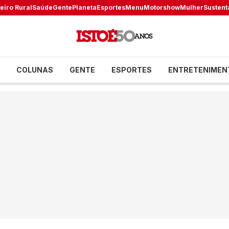
eiro Rural
Saúde
Gente
Planeta
Esportes
Menu
Motorshow
Mulher
Sustent
COLUNAS
GENTE
ESPORTES
ENTRETENIMEN