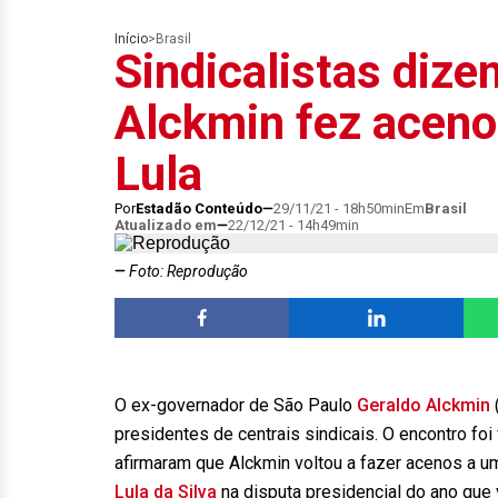
Início
>
Brasil
Sindicalistas diz
Alckmin fez acen
Lula
Por
Estadão Conteúdo
29/11/21 - 18h50min
Em
Brasil
Atualizado em
22/12/21 - 14h49min
Foto: Reprodução
O ex-governador de São Paulo
Geraldo Alckmin
presidentes de centrais sindicais. O encontro fo
afirmaram que Alckmin voltou a fazer acenos a 
Lula da Silva
na disputa presidencial do ano que 