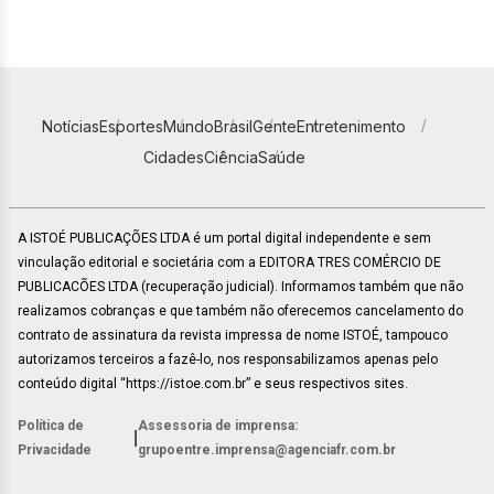
Notícias
Esportes
Mundo
Brasil
Gente
Entretenimento
Cidades
Ciência
Saúde
A ISTOÉ PUBLICAÇÕES LTDA é um portal digital independente e sem
vinculação editorial e societária com a EDITORA TRES COMÉRCIO DE
PUBLICACÕES LTDA (recuperação judicial). Informamos também que não
realizamos cobranças e que também não oferecemos cancelamento do
contrato de assinatura da revista impressa de nome ISTOÉ, tampouco
autorizamos terceiros a fazê-lo, nos responsabilizamos apenas pelo
conteúdo digital “https://istoe.com.br” e seus respectivos sites.
Política de
Assessoria de imprensa:
|
Privacidade
grupoentre.imprensa@agenciafr.com.br