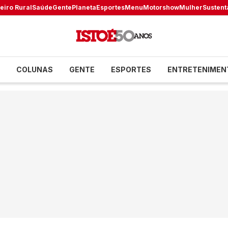
eiro Rural
Saúde
Gente
Planeta
Esportes
Menu
Motorshow
Mulher
Sustent
COLUNAS
GENTE
ESPORTES
ENTRETENIMEN