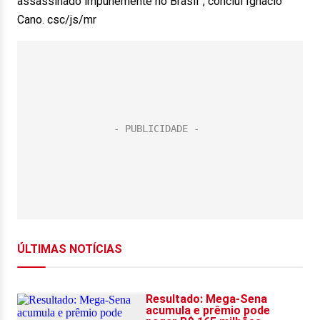
assassinado impunemente no Brasil”, conclui Ignacio
Cano. csc/js/mr