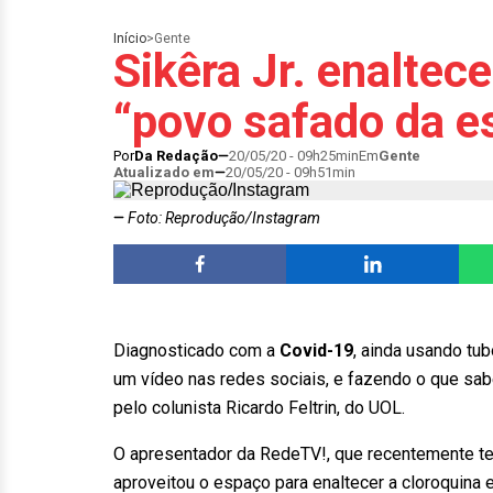
Início
>
Gente
Sikêra Jr. enaltec
“povo safado da e
Por
Da Redação
20/05/20 - 09h25min
Em
Gente
Atualizado em
20/05/20 - 09h51min
Foto: Reprodução/Instagram
Diagnosticado com a
Covid-19
, ainda usando tu
um vídeo nas redes sociais, e fazendo o que sab
pelo colunista Ricardo Feltrin, do UOL.
O apresentador da RedeTV!, que recentemente 
aproveitou o espaço para enaltecer a cloroquina e