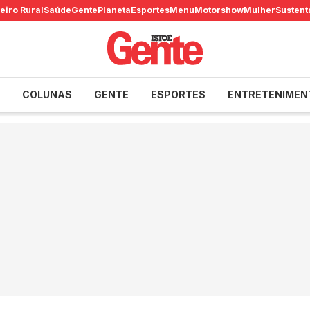
eiro Rural
Saúde
Gente
Planeta
Esportes
Menu
Motorshow
Mulher
Sustent
COLUNAS
GENTE
ESPORTES
ENTRETENIMEN