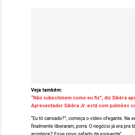
Veja também:
“Não subestimem como eu fiz”, diz Sikêra apó
Apresentador Sikêra Jr. está com pulmões co
“Eu tô cansado?”, começa o vídeo ofegante. Na seq
finalmente liberaram, porra. O negócio já era pra 
acontece? Esse povo safado da esquerda”.