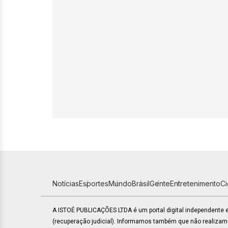
Notícias
Esportes
Mundo
Brasil
Gente
Entretenimento
C
A ISTOÉ PUBLICAÇÕES LTDA é um portal digital independente
(recuperação judicial). Informamos também que não realiza