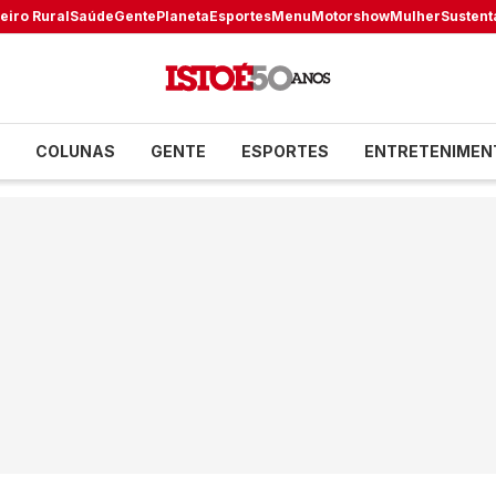
eiro Rural
Saúde
Gente
Planeta
Esportes
Menu
Motorshow
Mulher
Sustent
COLUNAS
GENTE
ESPORTES
ENTRETENIMEN