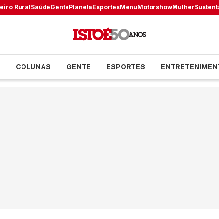
eiro Rural
Saúde
Gente
Planeta
Esportes
Menu
Motorshow
Mulher
Sustent
COLUNAS
GENTE
ESPORTES
ENTRETENIMEN