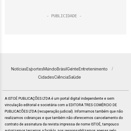
Notícias
Esportes
Mundo
Brasil
Gente
Entretenimento
Cidades
Ciência
Saúde
A ISTOÉ PUBLICAÇÕES LTDA é um portal digital independente e sem
vinculação editorial e societária com a EDITORA TRES COMÉRCIO DE
PUBLICACÕES LTDA (recuperação judicial). Informamos também que não
realizamos cobranças e que também não oferecemos cancelamento do
contrato de assinatura da revista impressa de nome ISTOÉ, tampouco
autorizamos terceiros a fazê-lo, nos responsabilizamos apenas pelo