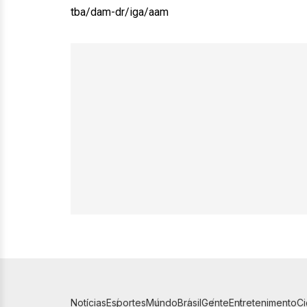
tba/dam-dr/iga/aam
Notícias
Esportes
Mundo
Brasil
Gente
Entretenimento
C