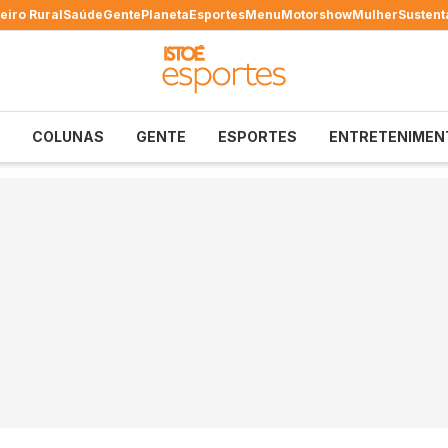
eiro Rural
Saúde
Gente
Planeta
Esportes
Menu
Motorshow
Mulher
Sustent
COLUNAS
GENTE
ESPORTES
ENTRETENIMEN