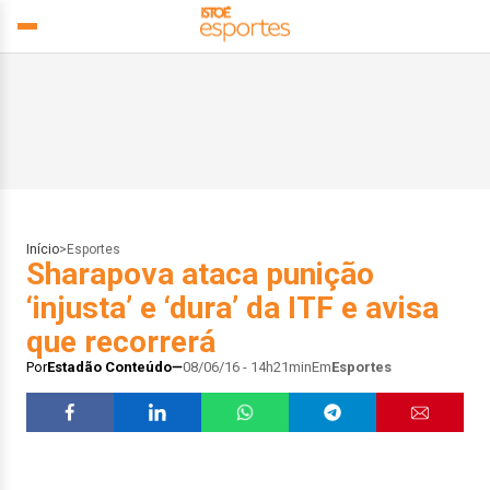
Início
>
Esportes
Sharapova ataca punição
‘injusta’ e ‘dura’ da ITF e avisa
que recorrerá
Por
Estadão Conteúdo
08/06/16 - 14h21min
Em
Esportes