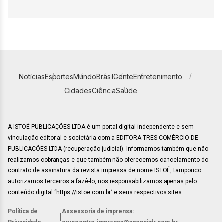
Notícias
Esportes
Mundo
Brasil
Gente
Entretenimento
Cidades
Ciência
Saúde
A ISTOÉ PUBLICAÇÕES LTDA é um portal digital independente e sem
vinculação editorial e societária com a EDITORA TRES COMÉRCIO DE
PUBLICACÕES LTDA (recuperação judicial). Informamos também que não
realizamos cobranças e que também não oferecemos cancelamento do
contrato de assinatura da revista impressa de nome ISTOÉ, tampouco
autorizamos terceiros a fazê-lo, nos responsabilizamos apenas pelo
conteúdo digital “https://istoe.com.br” e seus respectivos sites.
Política de
Assessoria de imprensa:
|