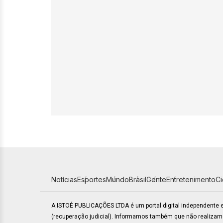
Notícias
Esportes
Mundo
Brasil
Gente
Entretenimento
C
A ISTOÉ PUBLICAÇÕES LTDA é um portal digital independente
(recuperação judicial). Informamos também que não realiza