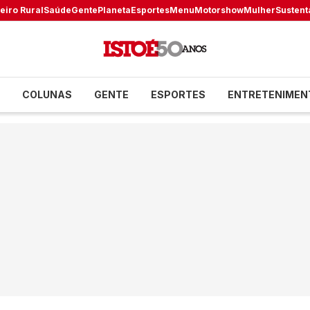
eiro Rural
Saúde
Gente
Planeta
Esportes
Menu
Motorshow
Mulher
Sustent
COLUNAS
GENTE
ESPORTES
ENTRETENIMEN