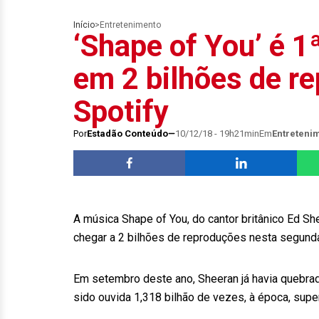
Início
>
Entretenimento
‘Shape of You’ é 1
em 2 bilhões de r
Spotify
Por
Estadão Conteúdo
10/12/18 - 19h21min
Em
Entreteni
A música Shape of You, do cantor britânico Ed She
chegar a 2 bilhões de reproduções nesta segunda-
Em setembro deste ano, Sheeran já havia quebrad
sido ouvida 1,318 bilhão de vezes, à época, sup