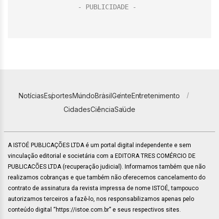
Notícias
Esportes
Mundo
Brasil
Gente
Entretenimento
Cidades
Ciência
Saúde
A ISTOÉ PUBLICAÇÕES LTDA é um portal digital independente e sem
vinculação editorial e societária com a EDITORA TRES COMÉRCIO DE
PUBLICACÕES LTDA (recuperação judicial). Informamos também que não
realizamos cobranças e que também não oferecemos cancelamento do
contrato de assinatura da revista impressa de nome ISTOÉ, tampouco
autorizamos terceiros a fazê-lo, nos responsabilizamos apenas pelo
conteúdo digital “https://istoe.com.br” e seus respectivos sites.