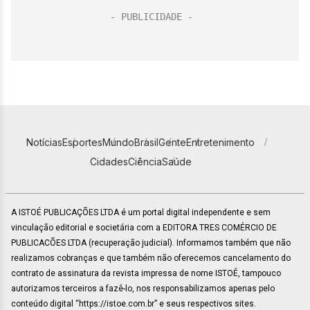
Notícias
Esportes
Mundo
Brasil
Gente
Entretenimento
Cidades
Ciência
Saúde
A ISTOÉ PUBLICAÇÕES LTDA é um portal digital independente e sem
vinculação editorial e societária com a EDITORA TRES COMÉRCIO DE
PUBLICACÕES LTDA (recuperação judicial). Informamos também que não
realizamos cobranças e que também não oferecemos cancelamento do
contrato de assinatura da revista impressa de nome ISTOÉ, tampouco
autorizamos terceiros a fazê-lo, nos responsabilizamos apenas pelo
conteúdo digital “https://istoe.com.br” e seus respectivos sites.