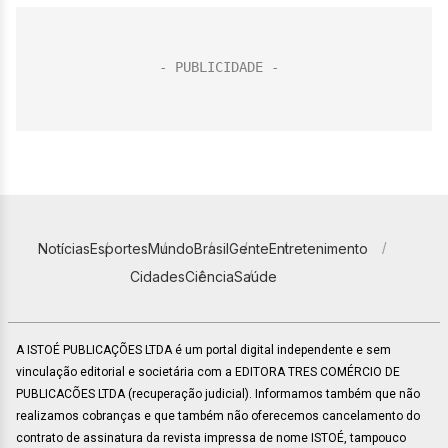
Notícias
Esportes
Mundo
Brasil
Gente
Entretenimento
Cidades
Ciência
Saúde
A ISTOÉ PUBLICAÇÕES LTDA é um portal digital independente e sem
vinculação editorial e societária com a EDITORA TRES COMÉRCIO DE
PUBLICACÕES LTDA (recuperação judicial). Informamos também que não
realizamos cobranças e que também não oferecemos cancelamento do
contrato de assinatura da revista impressa de nome ISTOÉ, tampouco