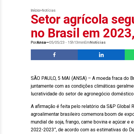
Início
>
Notícias
Setor agrícola seg
no Brasil em 2023
Por
Ansa
05/05/23 - 15h13min
Em
Notícias
SÃO PAULO, 5 MAI (ANSA) – A moeda fraca do Bras
juntamente com as condições climáticas geralmen
lucratividade do setor de agronegócio doméstic
A afirmação é feita pelo relatório da S&P Global R
agroalimentar brasileiro comemora boom de expor
mundial de soja, frango, carne bovina e açúcar e 
2022-2023”, de acordo com as estimativas do D