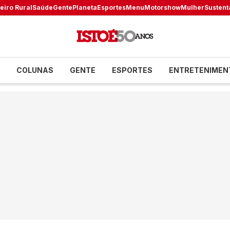
eiro Rural
Saúde
Gente
Planeta
Esportes
Menu
Motorshow
Mulher
Sustent
COLUNAS
GENTE
ESPORTES
ENTRETENIMEN