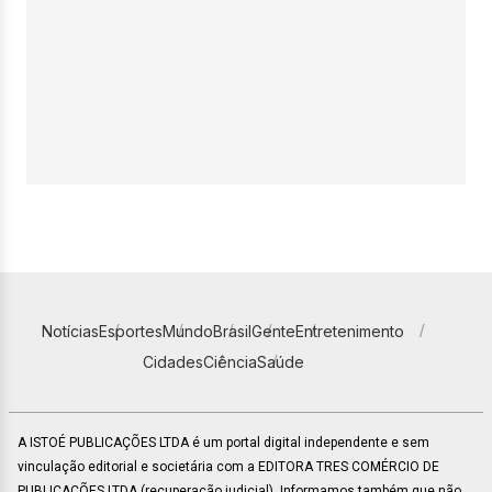
Notícias
Esportes
Mundo
Brasil
Gente
Entretenimento
Cidades
Ciência
Saúde
A ISTOÉ PUBLICAÇÕES LTDA é um portal digital independente e sem
vinculação editorial e societária com a EDITORA TRES COMÉRCIO DE
PUBLICACÕES LTDA (recuperação judicial). Informamos também que não