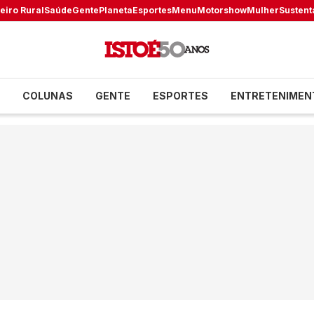
eiro Rural
Saúde
Gente
Planeta
Esportes
Menu
Motorshow
Mulher
Sustent
COLUNAS
GENTE
ESPORTES
ENTRETENIMEN