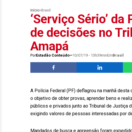
Início
>
Brasil
‘Serviço Sério’ da
de decisões no Tri
Amapá
Por
Estadão Conteúdo
10/07/19 - 13h39min
Em
Brasil
A Polícia Federal (PF) deflagrou na manhã desta 
o objetivo de obter provas, aprender bens e real
públicos e privados junto ao Tribunal de Justiç
exigindo valores de pessoas interessadas por de
Mandados de busca e apreensão foram expedidos p