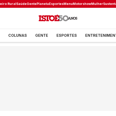
eiro Rural
Saúde
Gente
Planeta
Esportes
Menu
Motorshow
Mulher
Sustent
COLUNAS
GENTE
ESPORTES
ENTRETENIMEN