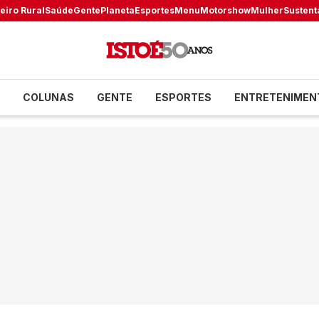
eiro Rural
Saúde
Gente
Planeta
Esportes
Menu
Motorshow
Mulher
Sustent
COLUNAS
GENTE
ESPORTES
ENTRETENIMEN