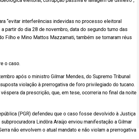
deológica eleitoral, corrupção passiva e lavagem de dinheiro”,
a “evitar interferências indevidas no processo eleitoral
o a partir do dia 28 de novembro, data do segundo turno das
edo Filho e Mino Mattos Mazzamati, também se tornaram réus
e o caso.
etembro após o ministro Gilmar Mendes, do Supremo Tribunal
 suposta violação à prerrogativa de foro privilegiado do tucano.
 véspera da prescrição, que, em tese, ocorreria no final da noite
República (PGR) defendeu que o caso fosse devolvido à Justiça
 A subprocuradora Lindôra Araújo enviou manifestação a Gilmar
rra não envolvem o atual mandato e não violam a prerrogativa