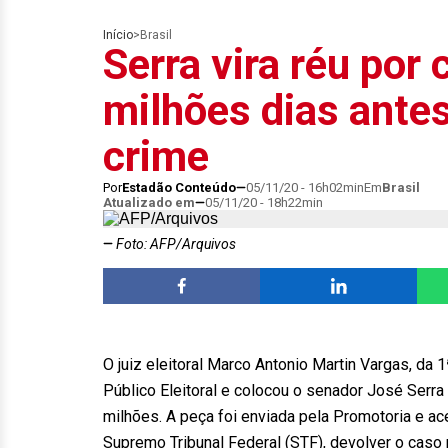
Início
>
Brasil
Serra vira réu por 
milhões dias antes
crime
Por
Estadão Conteúdo
05/11/20 - 16h02min
Em
Brasil
Atualizado em
05/11/20 - 18h22min
Foto: AFP/Arquivos
O juiz eleitoral Marco Antonio Martin Vargas, da 
Público Eleitoral e colocou o senador José Serr
milhões. A peça foi enviada pela Promotoria e ac
Supremo Tribunal Federal (STF), devolver o caso 