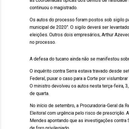
as coordenadas típicas dos delitos de falsidade i
continuou o magistrado.
Os autos do processo foram postos sob sigilo par
municipal de 2020”. O sigilo deverá ser levantad
eleições. Outros dois empresários, Arthur Azev
no processo.
A defesa do tucano ainda não se manifestou sobr
O inquérito contra Serra estava travado desde s
Federal, puxar o caso para a Corte por vislumbrar
O ministro devolveu os autos nesta terça-feira, 3,
de quarta.
No início de setembro, a Procuradoria-Geral da 
Eleitoral com urgência pelo risco de prescrição.
Mendes apontando que as investigações contra Se
de foro privilegiado.